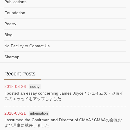
Publications
Foundation
Poetry
Blog
No Facility to Contact Us
Sitemap
Recent Posts
2018-03-26
essay
I posted an essay concerning James Joyce / ジェイムズ・ジョイ
スのエッセイをアップしました
2018-03-21
information
I assumed the Chairman and Director of CMAA / CMAAの会長お
よび理事に就任しました